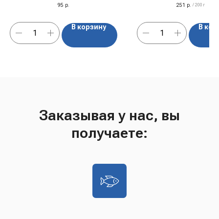
95
р.
251
р.
/
200 г
В корзину
В кор
Заказывая у нас, вы
получаете: