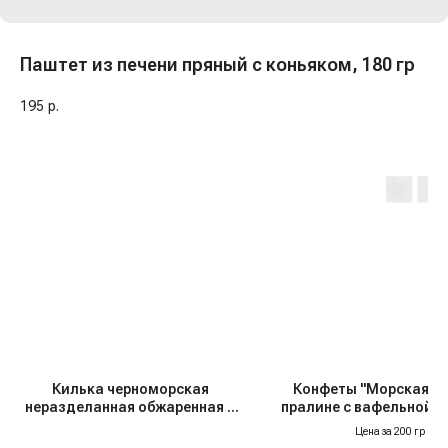
Паштет из печени пряный с коньяком, 180 гр
195
р.
Килька черноморская
Конфеты "Морская аз
неразделанная обжаренная в
пралине с вафельной 
томатном соусе "За Родину",
"БШМ"
Цена за 200 гр
240 гр