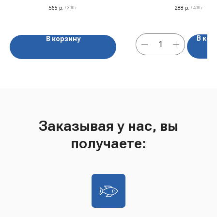
565
р.
288
р.
/
300 г
/
400 г
В кор
В корзину
Заказывая у нас, вы
получаете: