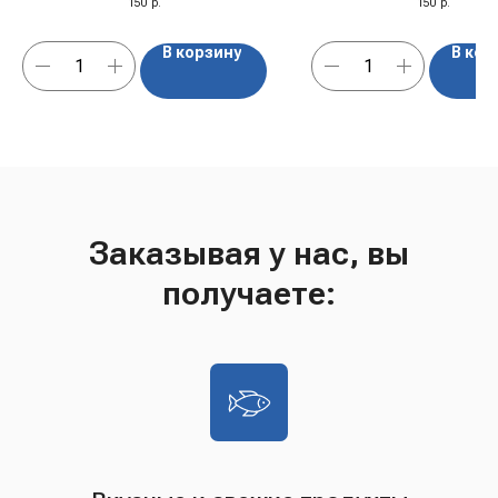
150
р.
150
р.
В корзину
В кор
Заказывая у нас, вы
получаете: