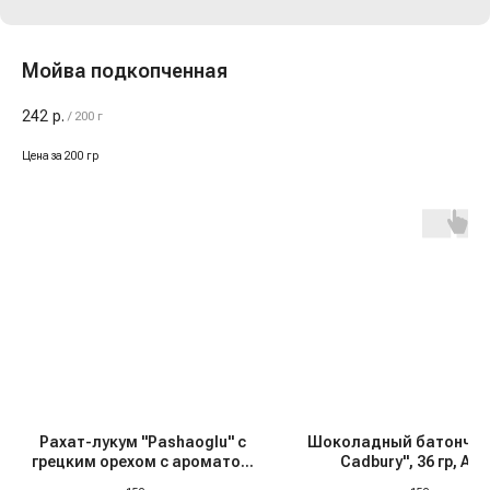
Мойва подкопченная
242
р.
/
200 г
Цена за 200 гр
Рахат-лукум "Pashaoglu" с
Шоколадный батончик
грецким орехом с ароматом
Cadbury", 36 гр, Ан
капучино, 150 гр