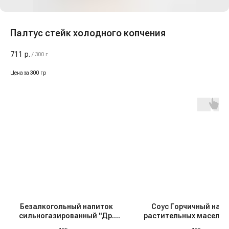
Палтус стейк холодного копчения
711
р.
/
300 г
Цена за 300 гр
Безалкогольный напиток
Соус Горчичный на о
сильногазированный "Др.
растительных масел "T
Пеппер", Польша, 0,33 л
200 мл