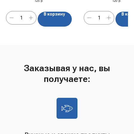
125
р.
120
р.
В корзину
В кор
Заказывая у нас, вы
получаете: