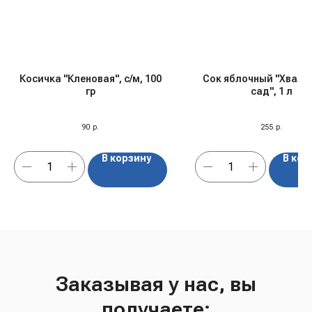
Косичка "Кленовая", с/м, 100
Сок яблочный "Хвалы
гр
сад", 1 л
90
р.
255
р.
В корзину
В кор
Заказывая у нас, вы
получаете: