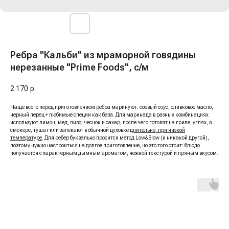
Ребра "Кальби" из мраморной говядины
нерезанные "Prime Foods", с/м
2 170
р.
Чаще всего перед приготовлением ребра маринуют: соевый соус, оливковое масло,
черный перец + любимые специи как база. Для маринада в разных комбинациях
используют лимон, мед, пиво, чеснок и сахар, после чего готовят на гриле, углях, в
смокере, тушат или запекают в обычной духовке
длительно, при низкой
температуре
. Для ребер буквально просится метод Low&Slow (и никакой другой),
поэтому нужно настроиться на долгое приготовление, но это того стоит: блюдо
получается с характерным дымным ароматом, нежной текстурой и пряным вкусом.