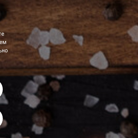
те
уем
ьно