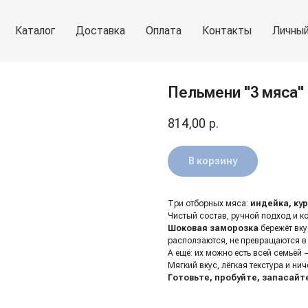
Каталог
Доставка
Оплата
Контакты
Личный
Пельмени "3 мяса" 
814,00
р.
В корзину
Три отборных мяса:
индейка, кур
Чистый состав, ручной подход и к
Шоковая заморозка
бережёт вку
расползаются, не превращаются в
А ещё: их можно есть всей семьёй 
Мягкий вкус, лёгкая текстура и нич
Готовьте, пробуйте, запасайте