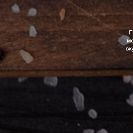
П
ме
вк