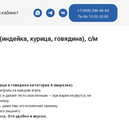
+7 (908) 546-46-84
 кабинет
Пн-Вс 10.00-20.00
(индейка, курица, говядина), с/м
ица и говядина категории А (вырезка)
.
онтроль на каждом этапе.
с и делает тесто эластичным — при варке не рвутся, не
 кашу.
— даже тем, кто исключает свинину.
его лишнего.
сь. Это удобно и вкусно.