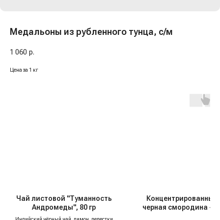
Медальоны из рубленного тунца, с/м
1 060
р.
Цена за 1 кг
Чай листовой "Туманность
Концентрированный
Андромеды", 80 гр
черная смородина - 
"Djemka", 1 кг
Индийский чёрный чай, лимон, лепестки