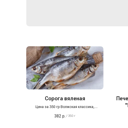
Сорога вяленая
Пече
"
Цена за 350 гр Волжская классика,
проверенная временем
382
р.
/
350 г