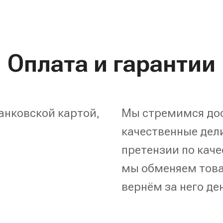
Оплата и гарантии
анковской картой,
Мы стремимся дос
качественные дели
претензии по каче
мы обменяем това
вернём за него де