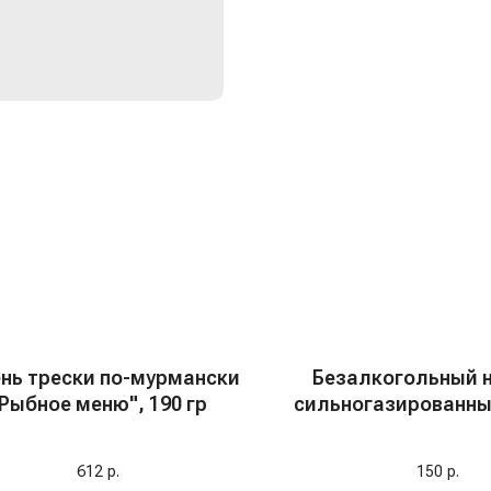
нь трески по-мурмански
Безалкогольный 
Рыбное меню", 190 гр
сильногазированны
Лимон" ж/б, Германи
612
р.
150
р.