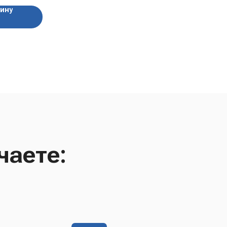
зину
чаете: