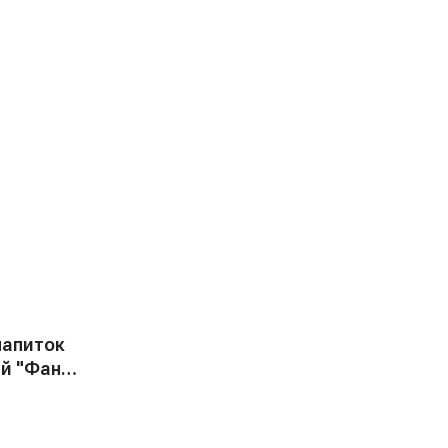
напиток
й "Фанта
я, 0,33 л