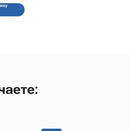
зину
чаете: