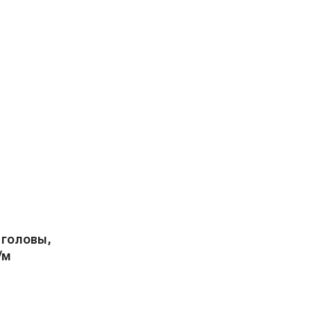
 головы,
/м