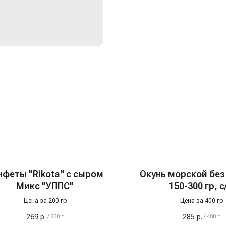
нфеты "Rikota" с сыром
Окунь морской без
Микс "УППС"
150-300 гр, с
Цена за 200 гр
Цена за 400 гр
269
р.
285
р.
/
200 г
/
400 г