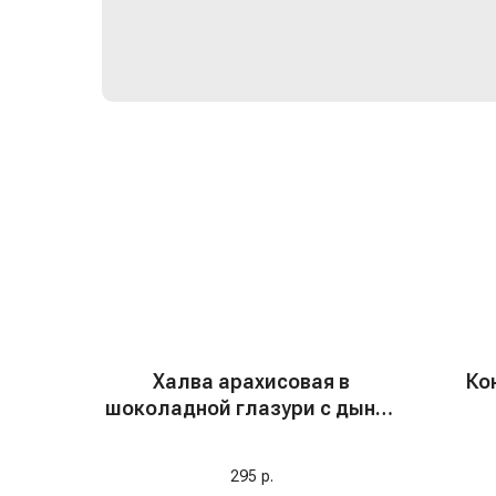
Халва арахисовая в
Ко
шоколадной глазури с дыней
"Pashaoglu", 250 гр
295
р.