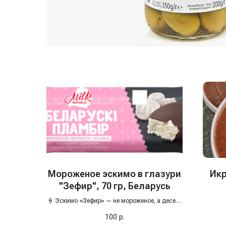
Мороженое эскимо в глазури
Икр
"Зефир", 70 гр, Беларусь
🍦 Эскимо «Зефир» — не мороженое, а десерт
в стиле ретро
100
р.