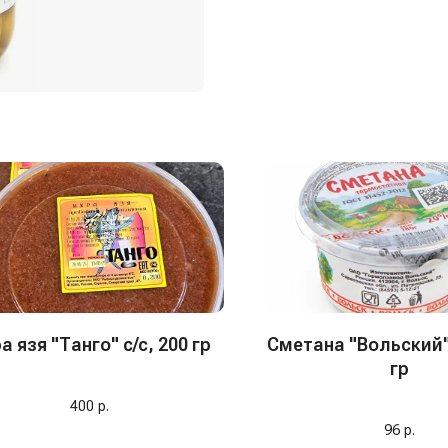
а язя "Танго" с/с, 200 гр
Сметана "Вольский"
гр
400
р.
96
р.