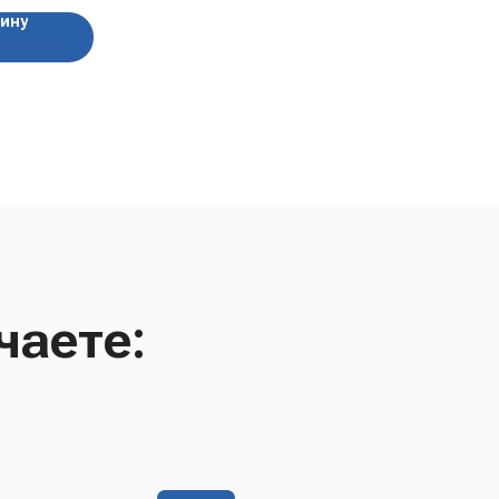
зину
чаете: