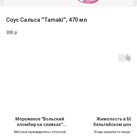
Соус Сальса "Tamaki", 470 мл
300
р.
Мороженое "Вольский
Жимолость в БЕЛ
пломбир на сливках"
бельгийском шоко
шоколадный 12%, 450 гр
Frambini (Фрамбини), 
Местный производитель с отличной
Ягоды жимолости покрыты 
репутацией — мы гордимся тем, что в нашем
шоколадом, который подчёрки