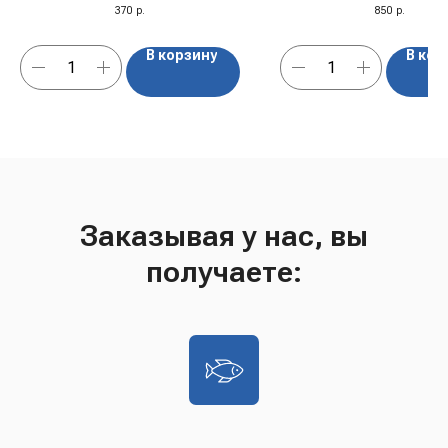
370
р.
850
р.
ассортименте есть такой продукт.
кисловатый вкус. Десерт можно 
охлаждённым или разморозить
употреблением.
В корзину
В кор
Заказывая у нас, вы
получаете: