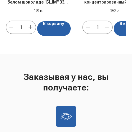
белом шоколаде "БШМ" 33%,
концентрированный 1,
Лайм и Мята, 40 гр
"Djemka", 1 кг
130
р.
360
р.
В корзину
В кор
Заказывая у нас, вы
получаете: