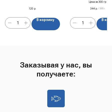
200 мл
Цена за 300 гр
120
р.
344
р.
/
300 г
В корзину
В кор
Заказывая у нас, вы
получаете: