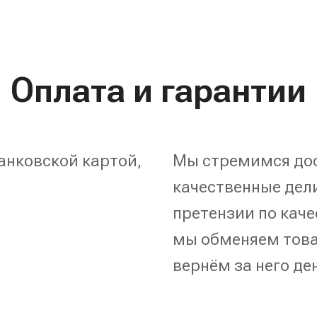
Оплата и гарантии
анковской картой,
Мы стремимся дос
качественные дели
претензии по каче
мы обменяем това
вернём за него де