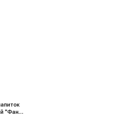
напиток
й "Фанта
я, 0,33 л