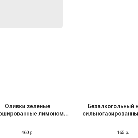
Оливки зеленые
Безалкогольный 
ршированные лимоном
сильногазированны
"Olivellas", 370 мл
Манго" ж/б, Германи
460
р.
165
р.