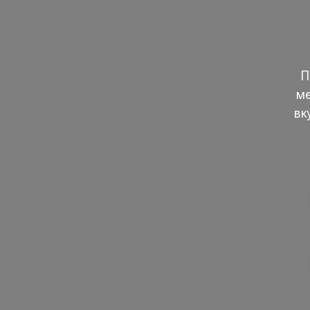
П
ме
вк