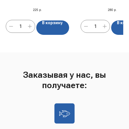
225
р.
280
р.
В корзину
В кор
Заказывая у нас, вы
получаете: