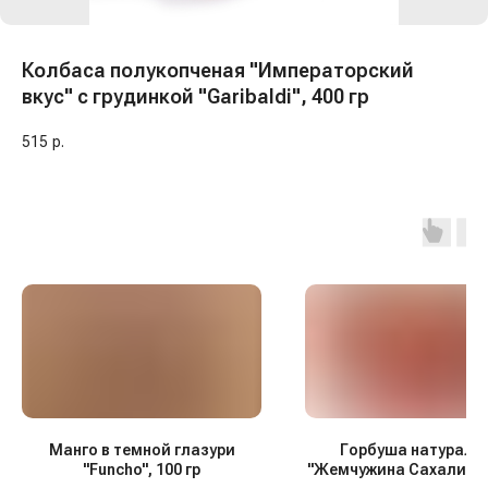
Колбаса полукопченая "Императорский
вкус" с грудинкой "Garibaldi", 400 гр
515
р.
Манго в темной глазури
Горбуша натураль
"Funcho", 100 гр
"Жемчужина Сахалина",