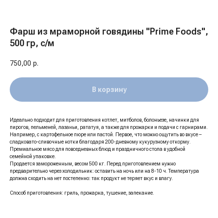
Фарш из мраморной говядины "Prime Foods",
500 гр, с/м
750,00
р.
В корзину
Идеально подходит для приготовления котлет, митболов, болоньезе, начинки для
пирогов, пельменей, лазаньи, рататуя, а также для прожарки и подачи с гарнирами.
Например, с картофельное пюре или пастой. Первое, что можно ощутить во вкусе –
сладковато-сливочные нотки благодаря 200-дневному кукурузному откорму.
Премиальное мясо для повседневных блюд и праздничного стола в удобной
семейной упаковке.
Продается замороженным, весом 500 кг. Перед приготовлением нужно
предварительно через холодильник: оставить на ночь или на 8-10 ч. Температура
должна сходить на нет постепенно: так продукт не теряет вкус и влагу.
Способ приготовления: гриль, прожарка, тушение, запекание.