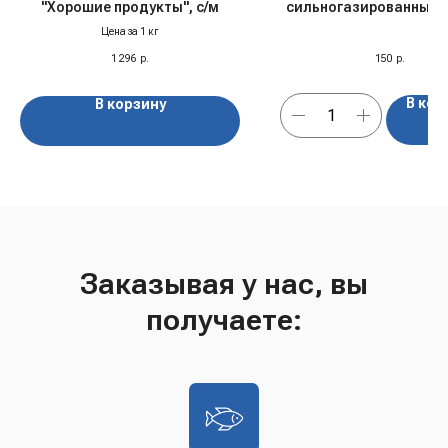
"Хорошие продукты", с/м
сильногазированный 
Клубника и Киви" ж
Цена за 1 кг
Германия, 0,33 л
1 296
р.
150
р.
В кор
В корзину
Заказывая у нас, вы
получаете: