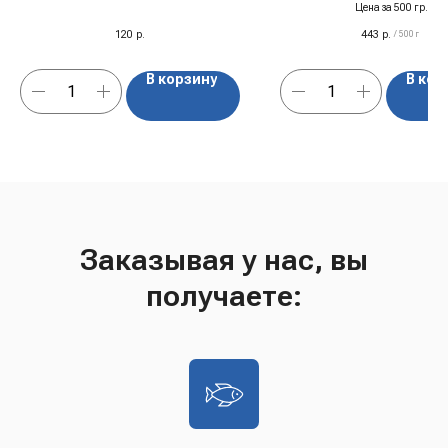
200 мл
Цена за 500 гр
Чистое мясо и грибы, без костей
120
р.
443
р.
/
500 г
В корзину
В кор
Заказывая у нас, вы
получаете: