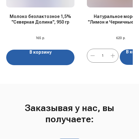
Молоко безлактозное 1,5%
Натуральное морож
"Северная Долина", 950 гр
"Лимон и Черничные ш
380 мл
165
р.
620
р.
В кор
В корзину
Заказывая у нас, вы
получаете: