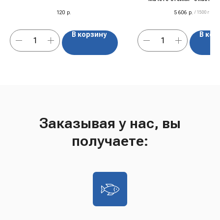
брутальным вкусом, сохр
120
р.
5 606
р.
/
1500 г
сочность практически при
прожарке.
В корзину
В кор
Заказывая у нас, вы
получаете: