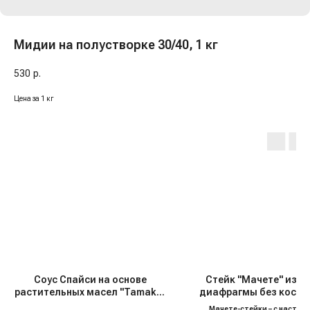
Мидии на полустворке 30/40, 1 кг
530
р.
Цена за 1 кг
Соус Спайси на основе
Стейк "Мачете" из т
растительных масел "Tamaki",
диафрагмы без кости 
200 мл
Foods", с/м
Мачете-стейки – с настой