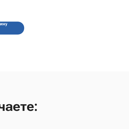
 гр
зину
чаете: