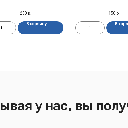
капучино, 150
250
р.
150
р.
В корзину
В кор
ывая у нас, вы полу