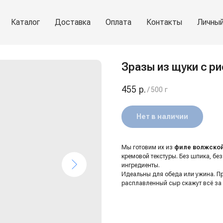
Каталог
Доставка
Оплата
Контакты
Личный
Зразы из щуки с ри
455
р.
/
500 г
Нет в наличии
Мы готовим их из
филе волжско
кремовой текстуры. Без шпика, бе
ингредиенты.
Идеальны для обеда или ужина. Пр
расплавленный сыр скажут всё за 