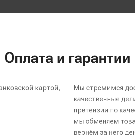
Оплата и гарантии
анковской картой,
Мы стремимся дос
качественные дели
претензии по каче
мы обменяем това
вернём за него де