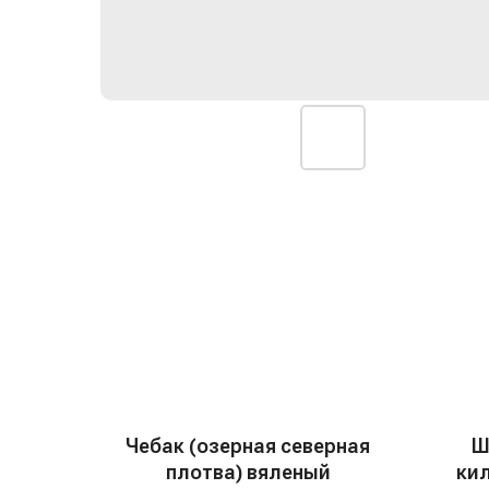
Чебак (озерная северная
Ш
плотва) вяленый
кил