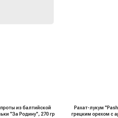
проты из балтийской
Рахат-лукум "Pash
ьки "За Родину", 270 гр
грецким орехом с 