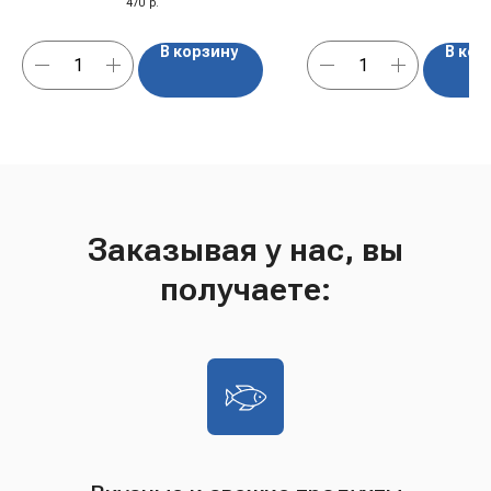
470
р.
В корзину
В кор
Заказывая у нас, вы
получаете: