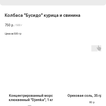
Колбаса "Бусидо" курица и свинина
750
р.
/
500 г
Цена за 500 гр
Концентрированный морс
Ореховая соль, 35 гр, 
клюквенный "Djemka", 1 кг
80
р.