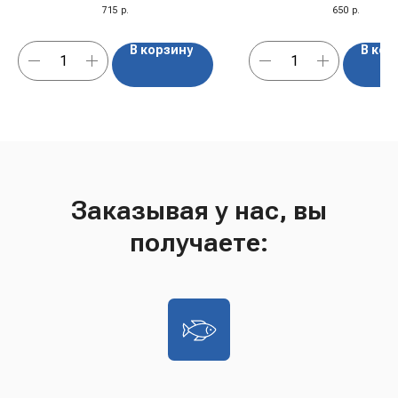
250 мл, Греция
Греция
715
р.
650
р.
В корзину
В кор
Заказывая у нас, вы
получаете: