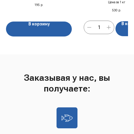
Цена за 1 кг
195
р.
530
р.
В кор
В корзину
Заказывая у нас, вы
получаете: