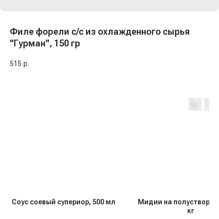
Филе форели с/с из охлажденного сырья
"Гурман", 150 гр
515
р.
Соус соевый супериор, 500 мл
Мидии на полустворке 3
кг