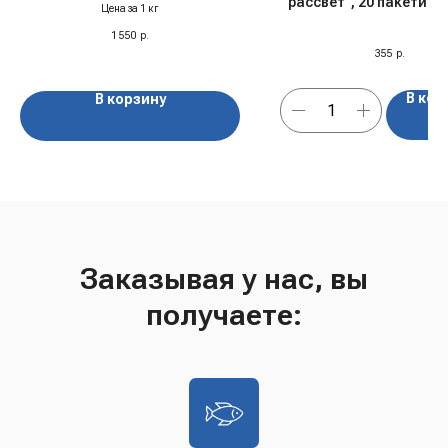
рассвет", 20 пакетиков
Цена за 1 кг
1 550
р.
355
р.
В кор
В корзину
Заказывая у нас, вы
получаете: