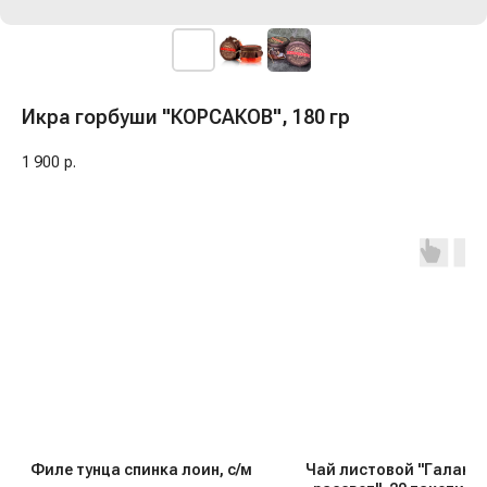
Икра горбуши "КОРСАКОВ", 180 гр
1 900
р.
Филе тунца спинка лоин, с/м
Чай листовой "Галакт