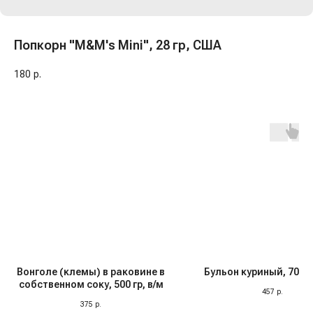
Попкорн "M&M's Mini", 28 гр, США
180
р.
Вонголе (клемы) в раковине в
Бульон куриный, 700 м
собственном соку, 500 гр, в/м
457
р.
375
р.