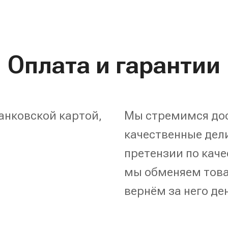
Оплата и гарантии
анковской картой,
Мы стремимся дос
качественные дели
претензии по каче
мы обменяем това
вернём за него де