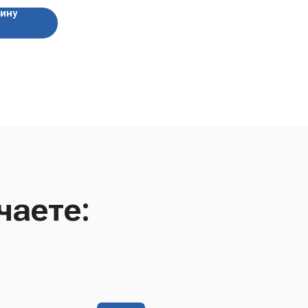
зину
чаете: