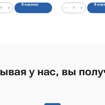
то отварить — и на столе домашнее
В корзину
В кор
блюдо, как из детства.
ывая у нас, вы полу