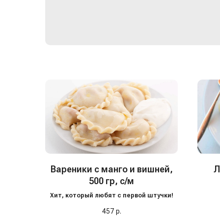
Вареники с манго и вишней,
Л
500 гр, с/м
Наши 
Хит, который любят с первой штучки!
уже д
приго
457
р.
замени