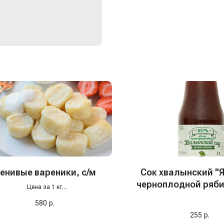
енивые вареники, с/м
Сок хвалынский "
черноплодной рябин
Цена за 1 кг
ленивые вареники — абсолютный хит
580
р.
ва года подряд! Нежные, воздушные,
товленные из настоящего творога без
255
р.
телей и лишних добавок. Достаточно