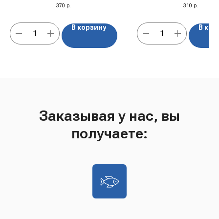
"Ассорти", 100 г
370
р.
310
р.
В корзину
В кор
Заказывая у нас, вы
получаете: