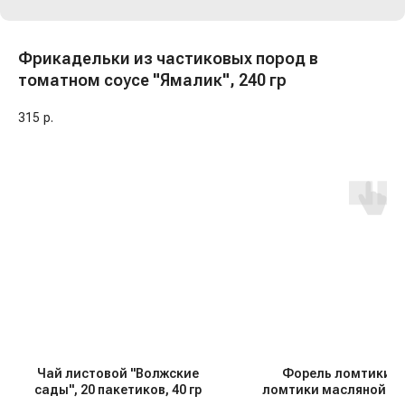
Фрикадельки из частиковых пород в
томатном соусе "Ямалик", 240 гр
315
р.
Чай листовой "Волжские
Форель ломтики с/
сады", 20 пакетиков, 40 гр
ломтики масляной ры