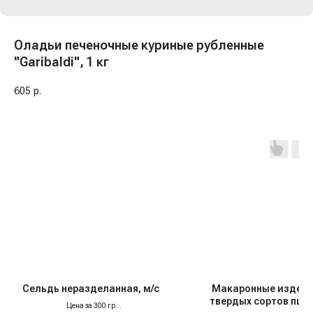
Оладьи печеночные куриные рубленные
"Garibaldi", 1 кг
605
р.
Сельдь неразделанная, м/с
Макаронные издели
твердых сортов пше
Цена за 300 гр