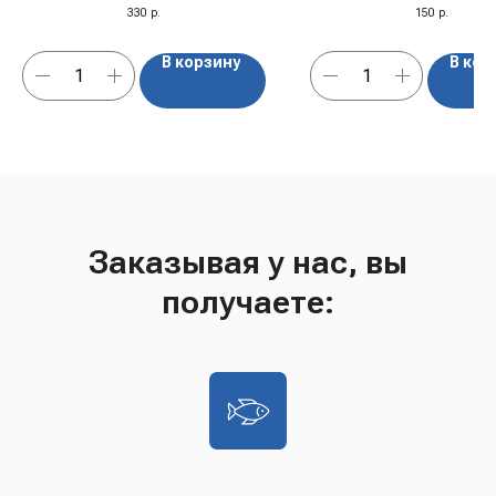
Лимон" ж/б, Германия, 
330
р.
150
р.
В корзину
В кор
Заказывая у нас, вы
получаете: