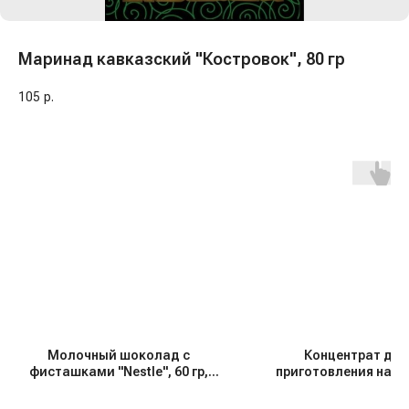
Маринад кавказский "Костровок", 80 гр
105
р.
Молочный шоколад с
Концентрат для
фисташками "Nestle", 60 гр,
приготовления напи
Турция
"Djemka" Зеленый чай 
и ромашка, 1 кг