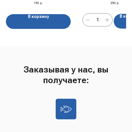
195
р.
390
р.
В кор
В корзину
Заказывая у нас, вы
получаете: