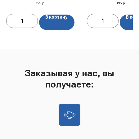
125
р.
195
р.
В корзину
В кор
Заказывая у нас, вы
получаете: