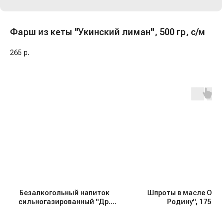
Фарш из кеты "Укинский лиман", 500 гр, с/м
265
р.
Безалкогольный напиток
Шпроты в масле ОВА
сильногазированный "Др.
Родину", 175 гр
Пеппер", Польша, 0,33 л