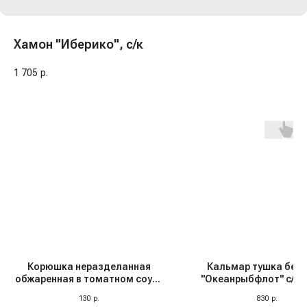
Хамон "Иберико", с/к
1 705
р.
Корюшка неразделанная
Кальмар тушка без 
обжаренная в томатном соусе
"Океанрыбфлот" с/м, 
"За Родину", 240 гр
130
р.
830
р.