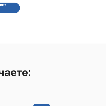
зину
чаете: