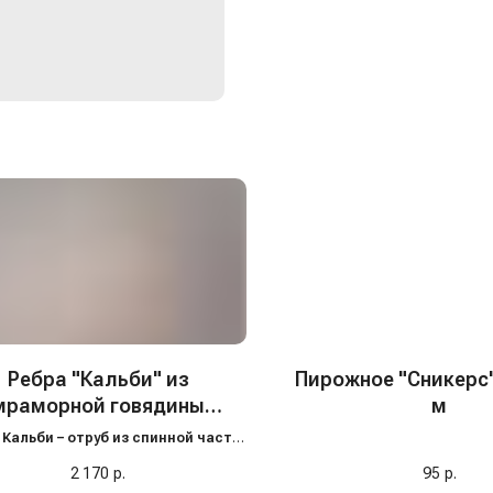
Ребра "Кальби" из
Пирожное "Сникерс",
мраморной говядины
м
занные "Prime Foods", с/
 Кальби – отруб из спинной части
м
по 5 ребро), содержат много мяса,
2 170
р.
95
р.
ичаются премиальной высокой