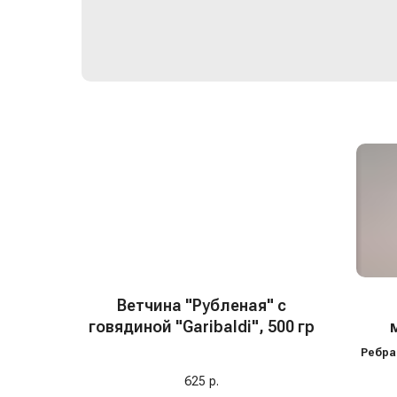
Ветчина "Рубленая" с
говядиной "Garibaldi", 500 гр
нере
Ребра
(со 2 
625
р.
отл