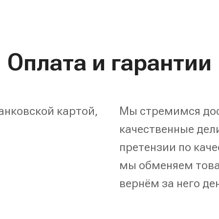
Оплата и гарантии
анковской картой,
Мы стремимся дос
качественные дели
претензии по каче
мы обменяем това
вернём за него де