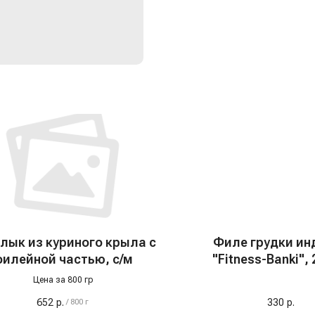
ык из куриного крыла с
Филе грудки ин
илейной частью, с/м
"Fitness-Banki", 
Цена за 800 гр
652
р.
330
р.
/
800 г