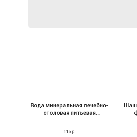
Вода минеральная лечебно-
Шашл
столовая питьевая
ф
"Серноводская"
газированная, 0,5 л
115
р.