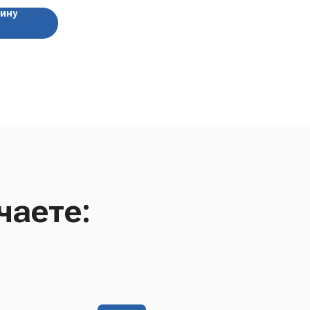
зину
чаете: