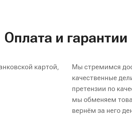
Оплата и гарантии
анковской картой,
Мы стремимся дос
качественные дели
претензии по каче
мы обменяем това
вернём за него де