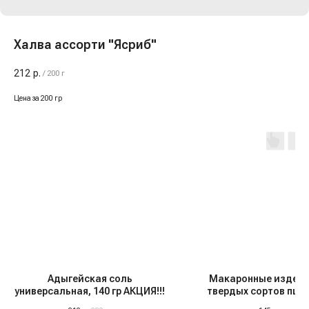
Халва ассорти "Ясриб"
212
р.
/
200 г
Цена за 200 гр
Адыгейская соль
Макаронные издели
универсальная, 140 гр АКЦИЯ!!!
твердых сортов пше
Фузилли "Barilla", 4