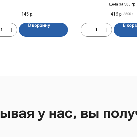
400 гр
продукты"
Цена за 500 гр
145
р.
416
р.
/
500 г
В корзину
В кор
ывая у нас, вы полу