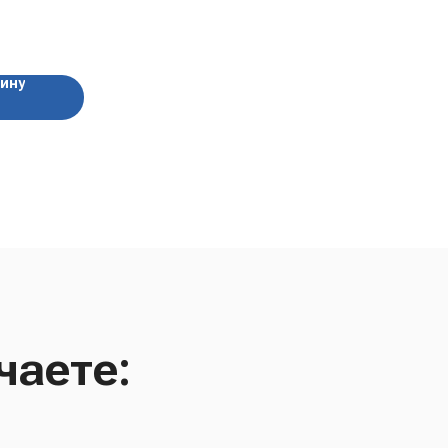
зину
чаете: