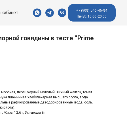
+7 (908) 546-46-84
 кабинет
Пн-Вс 10.00-20.00
морной говядины в тесте "Prime
 морская, перец черный молотый, яичный желток, томат
((мука пшеничная хлебопекарная высшего сорта, вода
тельные рафинированные дезодорированные, вода, соль,
кислота).
 г, Жиры 12.6 г, Углеводы 8 г