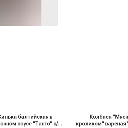
Килька балтийская в
Колбаса "Мясн
очном соусе "Танго" с/с,
кроликом" вареная