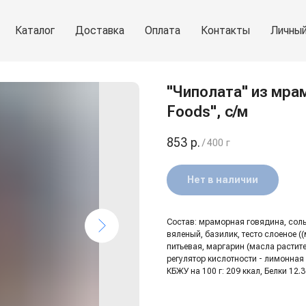
Каталог
Доставка
Оплата
Контакты
Личный
"Чиполата" из мра
Foods", с/м
853
р.
/
400 г
Нет в наличии
Состав: мраморная говядина, соль
вяленый, базилик, тесто слоеное 
питьевая, маргарин (масла расти
регулятор кислотности - лимонная 
КБЖУ на 100 г: 209 ккал, Белки 12.3