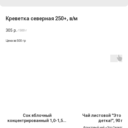
Креветка северная 250+, в/м
305
р.
/
500 г
Цена за 500 гр
Сок яблочный
Чай листовой "Это Са
концентрированный 1,0-1,5%
детка!", 90 гр
"Djemka", 1 кг
Фруктовый чай «Это Саратов, де