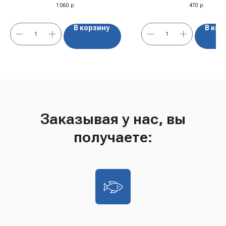
1 060
р.
470
р.
В корзину
В кор
Заказывая у нас, вы
получаете: