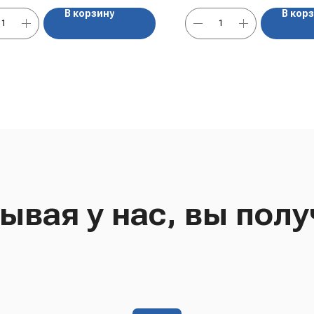
ога. В составе — настоящий свежий
В корзину
В кор
г и мягкое тесто, приготовленное по
классическому рецепту.
ывая у нас, вы полу