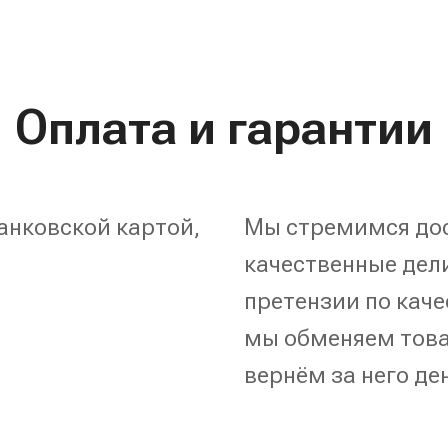
Оплата и гарантии
анковской картой,
Мы стремимся дос
качественные дели
претензии по каче
мы обменяем това
вернём за него де