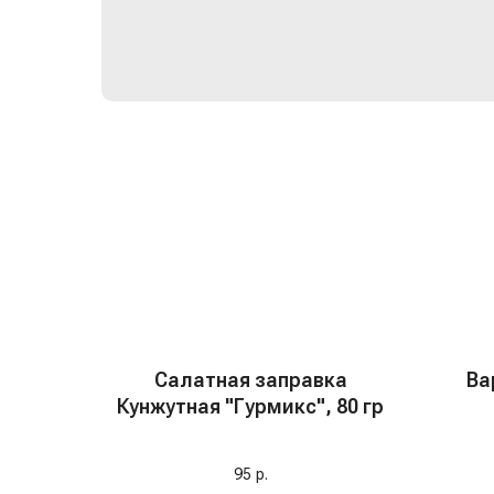
Салатная заправка
Ва
Кунжутная "Гурмикс", 80 гр
До
варе
н
95
р.
замен