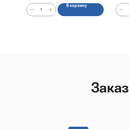
твор
В корзину
творо
Заказ