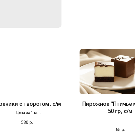
реники с творогом, с/м
Пирожное "Птичье 
50 гр, с/м
Цена за 1 кг
машний вкус, как в детстве! Наши
580
р.
ники с творогом готовятся только из
атуральных ингредиентов — без
65
р.
ителей, усилителей и “порошкового”