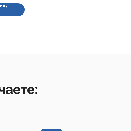
зину
чаете: