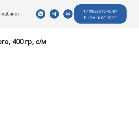
+7 (908) 546-46-84
 кабинет
Пн-Вс 10.00-20.00
о, 400 гр, с/м