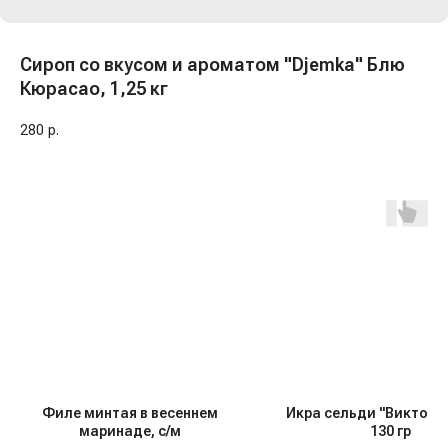
Сироп со вкусом и ароматом "Djemka" Блю
Кюрасао, 1,25 кг
280
р.
Филе минтая в весеннем
Икра сельди "Виктори
маринаде, с/м
130 гр