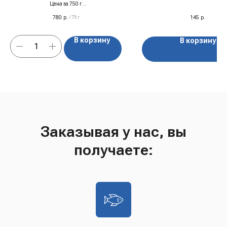
Цена за 750 г
Идеальный вариант для тех, кто хочет
780
р.
145
р.
/
75 г
приготовить ужин быстро, вкусно и с пользой.
В корзину
В корзину
Заказывая у нас, вы
получаете: