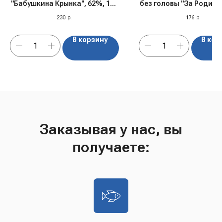
"Бабушкина Крынка", 62%, 180
без головы "За Родину",
гр, Беларусь
230
р.
176
р.
В корзину
В кор
Заказывая у нас, вы
получаете: