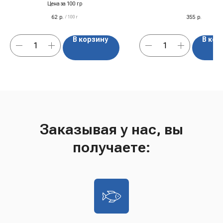
гр
Цена за 100 гр
62
р.
355
р.
/
100 г
В корзину
В кор
Заказывая у нас, вы
получаете: