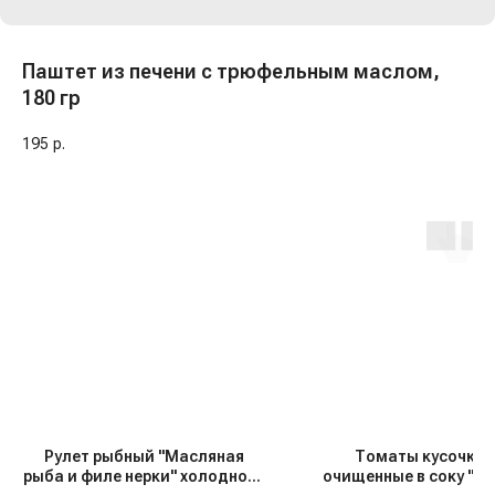
Паштет из печени с трюфельным маслом,
180 гр
195
р.
Рулет рыбный "Масляная
Томаты кусочка
рыба и филе нерки" холодного
очищенные в соку "Ky