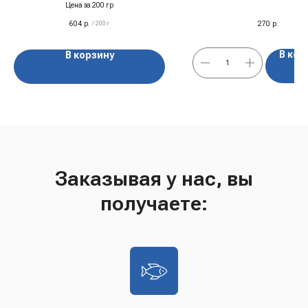
копчения
370 гр, Греция
Цена за 200 гр
604
р.
270
р.
/
200 г
В кор
В корзину
Заказывая у нас, вы
получаете: