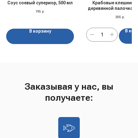
Соус соевый супериор, 500 мл
Крабовые клешни "VI
деревянной палочкой 
195
р.
в панировке, 260 гр,
305
р.
В кор
В корзину
Заказывая у нас, вы
получаете: