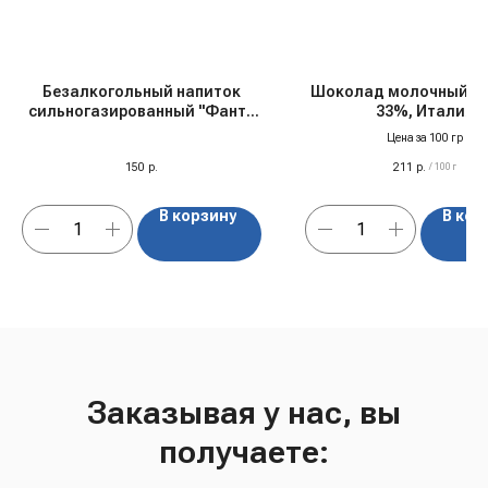
Безалкогольный напиток
Шоколад молочный "Ch
сильногазированный "Фанта
33%, Италия
Лимон" ж/б, Германия, 0,33 л
Цена за 100 гр
150
р.
211
р.
/
100 г
В корзину
В кор
Заказывая у нас, вы
получаете: