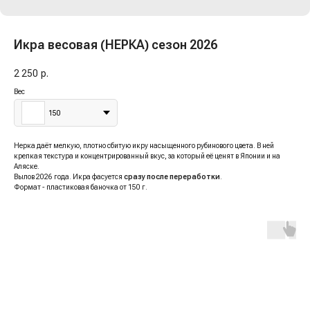
Икра весовая (НЕРКА) сезон 2026
2 250
р.
Вес
150
Нерка даёт мелкую, плотно сбитую икру насыщенного рубинового цвета. В ней
крепкая текстура и концентрированный вкус, за который её ценят в Японии и на
Аляске.
Вылов 2026 года. Икра фасуется
сразу после переработки
.
Формат - пластиковая баночка от 150 г.