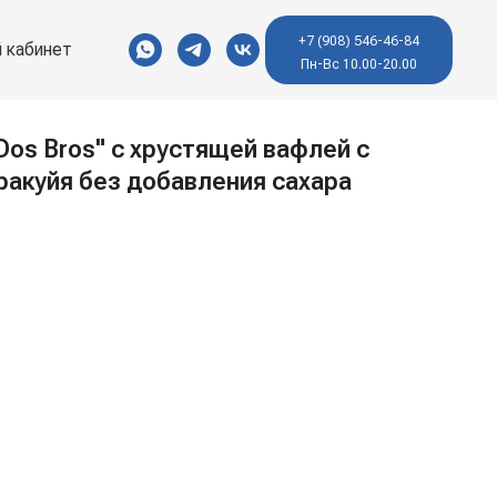
+7 (908) 546-46-84
 кабинет
Пн-Вс 10.00-20.00
os Bros" с хрустящей вафлей с
ракуйя без добавления сахара