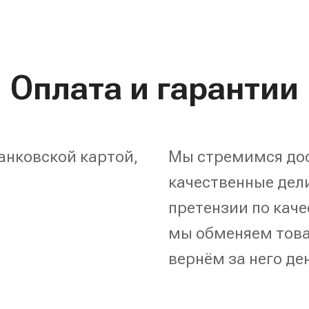
Оплата и гарантии
анковской картой,
Мы стремимся дос
качественные дели
претензии по каче
мы обменяем това
вернём за него де