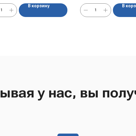
жил, без перемолотых костей
В корзину
В кор
жира.
ывая у нас, вы полу