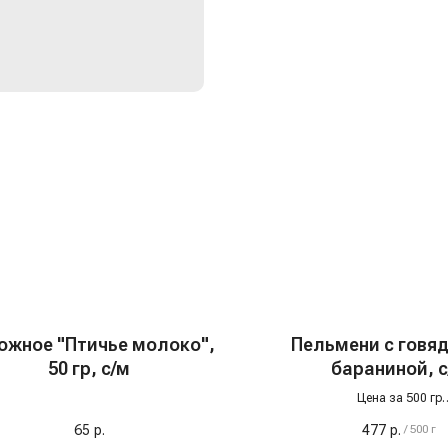
ожное "Птичье молоко",
Пельмени с говя
50 гр, с/м
бараниной, с
Цена за 500 гр
Мясо в этих пельменях —
толь
65
р.
477
р.
/
500 г
говядина и баранина кате