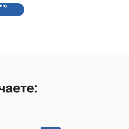
, без лишнего
зину
чаете: