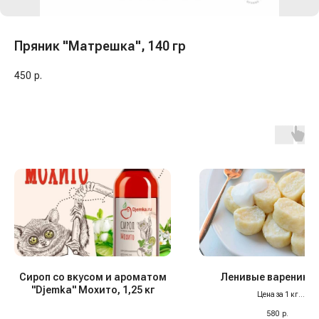
Пряник "Матрешка", 140 гр
450
р.
Сироп со вкусом и ароматом
Ленивые вареники,
"Djemka" Мохито, 1,25 кг
Цена за 1 кг
Наши ленивые вареники — абсол
580
р.
уже два года подряд! Нежные, в