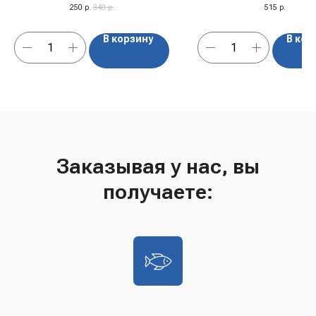
250
р.
340
р.
515
р.
В корзину
В кор
Заказывая у нас, вы
получаете: