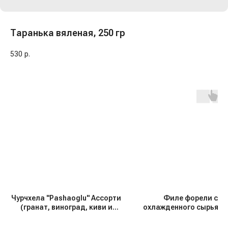
Таранька вяленая, 250 гр
530
р.
Чурчхела "Pashaoglu" Ассорти
Филе форели с/с 
(гранат, виноград, киви и
охлажденного сырья "Г
грецкий орех), 250 гр АКЦИЯ!!!
150 гр